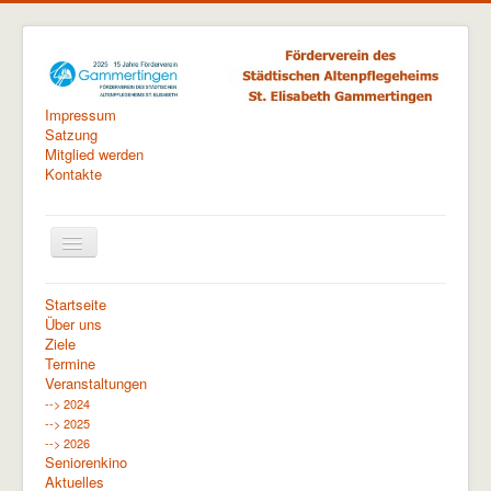
Impressum
Satzung
Mitglied werden
Kontakte
Navigation
an/aus
Startseite
Aktuelle Seite:
Startseite
Veranstaltungen
Über uns
Berichte
Ehrenamtsfest 2024
Ziele
Termine
Veranstaltungen
--> 2024
--> 2025
--> 2026
Seniorenkino
Aktuelles