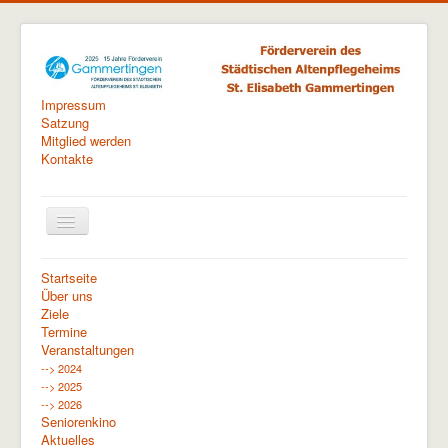
Impressum
Satzung
Mitglied werden
Kontakte
Navigation
an/aus
Startseite
Aktuelle Seite:
Startseite
Veranstaltungen
Über uns
--> 2024
Berichte
Ehrenamtsfest 2024
Ziele
Termine
Veranstaltungen
--> 2024
--> 2025
--> 2026
Seniorenkino
Aktuelles